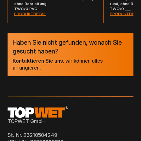
ohne Rohrleitung
rund, ohne Rohrl
TWCx0 PVC
TWCx0 ___
PRODUKTDETAIL
PRODUKTDETAI
Haben Sie nicht gefunden, wonach Sie
gesucht haben?
Kontaktieren Sie uns
, wir können alles
arrangieren.
TOPWET GmbH
St.-Nr. 23210504249