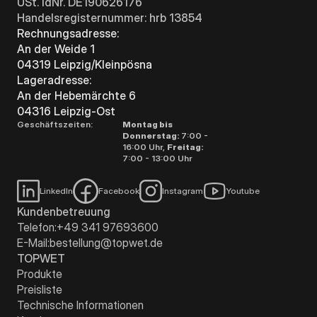
USt. IdNr. DE190626176
Handelsregisternummer: hrb 13854
Rechnungsadresse:
An der Weide 1
04319 Leipzig/Kleinpösna
Lageradresse:
An der Hebemärchte 6
04316 Leipzig-Ost
Geschäftszeiten:
Montag bis
Donnerstag:
7:00 -
16:00 Uhr,
Freitag:
7:00 - 13:00 Uhr
LinkedIn
Facebook
Instagram
Youtube
Kundenbetreuung
Telefon:
+49 341 97693600
E-Mail:
bestellung@topwet.de
TOPWET
Produkte
Preisliste
Technische Informationen