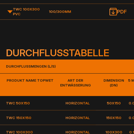
TWC 100X300
PDF
100/300MM
PVC
DURCHFLUSSTABELLE
DURCHFLUSSMENGEN (L/S)
PRODUKT NAME TOPWET
ART DER
DIMENSION
5 
ENTWÄSSERUNG
(DN)
TWC 50X150
HORIZONTAL
50X150
0.
TWC 150X150
HORIZONTAL
150X150
0.
TWC 100X300
HORIZONTAL
100X300
0.