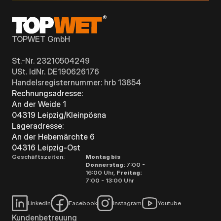
TOPWET GmbH
St.-Nr. 23210504249
USt. IdNr. DE190626176
Handelsregisternummer: hrb 13854
Rechnungsadresse:
An der Weide 1
04319 Leipzig/Kleinpösna
Lageradresse:
An der Hebemärchte 6
04316 Leipzig-Ost
Geschäftszeiten:
Montag bis
Donnerstag:
7:00 -
16:00 Uhr,
Freitag:
7:00 - 13:00 Uhr
LinkedIn
Facebook
Instagram
Youtube
Kundenbetreuung