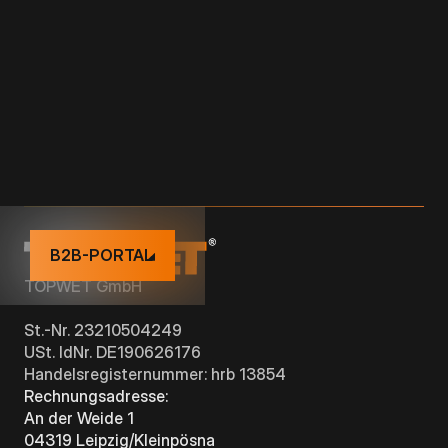
PVC-MANSCHETTE
KUNDENSPEZIFISCHE MANSCHETTE
B2B-PORTAL
TOPWET GmbH
St.-Nr. 23210504249
USt. IdNr. DE190626176
Handelsregisternummer: hrb 13854
Rechnungsadresse:
An der Weide 1
04319 Leipzig/Kleinpösna