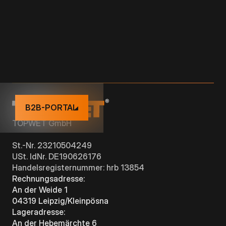
ZUBEHÖR
B2B-PORTAL
TOPWET GmbH
St.-Nr. 23210504249
USt. IdNr. DE190626176
Handelsregisternummer: hrb 13854
Rechnungsadresse:
An der Weide 1
04319 Leipzig/Kleinpösna
Lageradresse:
An der Hebemärchte 6