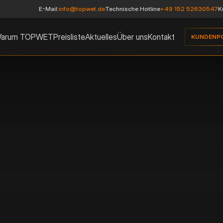
E-Mail:
info@topwet.de
Technische Hotline
+49 152 52630547
K
arum TOPWET
Preisliste
Aktuelles
Über uns
Kontakt
KUNDENP
GRÜNDACHS
Abmessungen 300x3
Variable Höhenverst
Neues Design, feiner
Gleichmäßigerer Was
Abnehmbarer Deckel 
Stark und UV-stabil
Ermöglicht eine einf