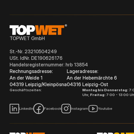
TOPWET GmbH
St.-Nr. 23210504249
USt. IdNr. DE190626176
Handelsregisternummer: hrb 13854
Rechnungsadresse:
Lageradresse:
An der Weide 1
An der Hebemärchte 6
04319 Leipzig/Kleinpösna
04316 Leipzig-Ost
Geschäftszeiten:
Montag bis Donnerstag:
7:
Uhr,
Freitag:
7:00 - 13:00 Uh
LinkedIn
Facebook
Instagram
Youtube