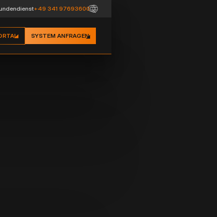
undendienst
+49 341 97693600
ORTAL
SYSTEM ANFRAGEN
CHÄCHTE
00, 400x400 und 550x550 mm
ellung – Grundset 100 mm, Zusatzset 50 mm
e Perforationen
serabfluss aus dem Dachaufbau
in neutralem Grau
ache Inspektion und Reinigung von Gullys