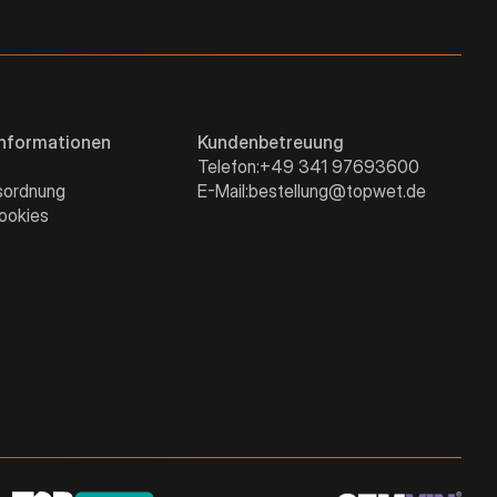
Informationen
Kundenbetreuung
Telefon:
+49 341 97693600
sordnung
E-Mail:
bestellung@topwet.de
ookies