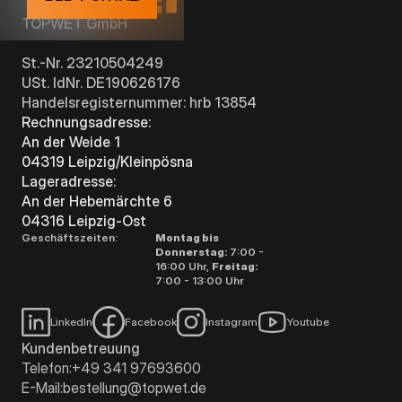
TOPWET GmbH
St.-Nr. 23210504249
USt. IdNr. DE190626176
Handelsregisternummer: hrb 13854
Rechnungsadresse:
An der Weide 1
04319 Leipzig/Kleinpösna
Lageradresse:
An der Hebemärchte 6
04316 Leipzig-Ost
Geschäftszeiten:
Montag bis
Donnerstag:
7:00 -
16:00 Uhr,
Freitag:
7:00 - 13:00 Uhr
LinkedIn
Facebook
Instagram
Youtube
Kundenbetreuung
Telefon:
+49 341 97693600
E-Mail:
bestellung@topwet.de