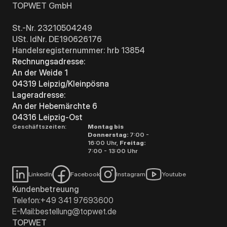
TOPWET GmbH
St.-Nr. 23210504249
USt. IdNr. DE190626176
Handelsregisternummer: hrb 13854
Rechnungsadresse:
An der Weide 1
04319 Leipzig/Kleinpösna
Lageradresse:
An der Hebemärchte 6
04316 Leipzig-Ost
Geschäftszeiten:
Montag bis
Donnerstag:
7:00 -
16:00 Uhr,
Freitag:
7:00 - 13:00 Uhr
LinkedIn
Facebook
Instagram
Youtube
Kundenbetreuung
Telefon:
+49 341 97693600
E-Mail:
bestellung@topwet.de
TOPWET