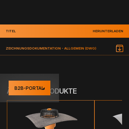
TITEL
HERUNTERLADEN
ZEICHNUNGSDOKUMENTATION - ALLGEMEIN (DWG)
B2B-PORTAL
ÄHNLICHE PRODUKTE