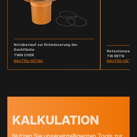
Notüberlauf zur Entwässerung der
Dachfläche
Retentionsaufs
TWN OVER
TW RETN
BAUTEIL-DETAIL
BAUTEIL-DETAIL
KALKULATION
Nutzen Sie unsereintelligenten Tools zur