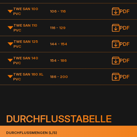
TWE SAN 100
PDF
106 - 116
PVC
TWE SAN 110
PDF
116 - 129
PVC
TWE SAN 125
PDF
144 - 154
PVC
TWE SAN 140
PDF
154 - 186
PVC
TWE SAN 160 XL
PDF
186 - 200
PVC
DURCHFLUSSTABELLE
DURCHFLUSSMENGEN (L/S)