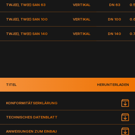
TWJ(E), TW(E) SAN 63
VERTIKAL
DN 63
0.
TWJ(E), TW(E) SAN 100
VERTIKAL
DN 100
0.
TWJ(E), TW(E) SAN 140
VERTIKAL
DN 140
0.
TITEL
HERUNTERLADEN
KONFORMITÄTSERKLÄRUNG
TECHNISCHES DATENBLATT
ANWEISUNGEN ZUM EINBAU