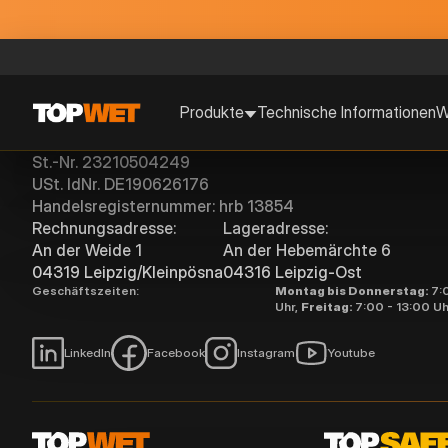
Produkte
Technische Informationen
W
TOPWET GmbH
St.-Nr. 23210504249
USt. IdNr. DE190626176
Handelsregisternummer: hrb 13854
Rechnungsadresse:
Lageradresse:
An der Weide 1
An der Hebemärchte 6
04319 Leipzig/Kleinpösna
04316 Leipzig-Ost
Geschäftszeiten:
Montag bis Donnerstag:
7:
Uhr,
Freitag:
7:00 - 13:00 Uh
LinkedIn
Facebook
Instagram
Youtube