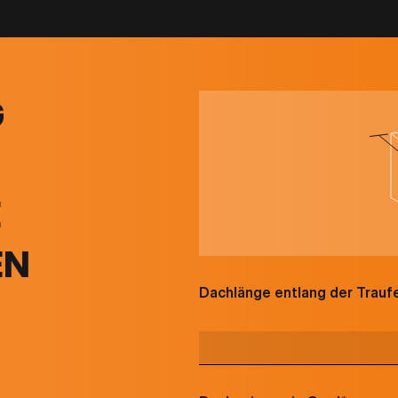
G
E
EN
Dachlänge entlang der Traufe