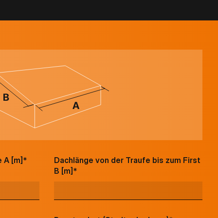
 A [m]*
Dachlänge von der Traufe bis zum First
B [m]*