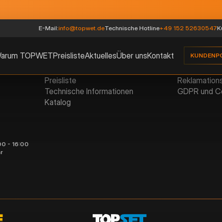
E-Mail:
info@topwet.de
Technische Hotline
+49 152 52630547
K
arum TOPWET
Preisliste
Aktuelles
Über uns
Kontakt
KUNDENP
TOPWET
Rechtliche 
Produkte
AGB
Preisliste
Reklamation
Technische Informationen
GDPR und C
Katalog
00 - 16:00
r