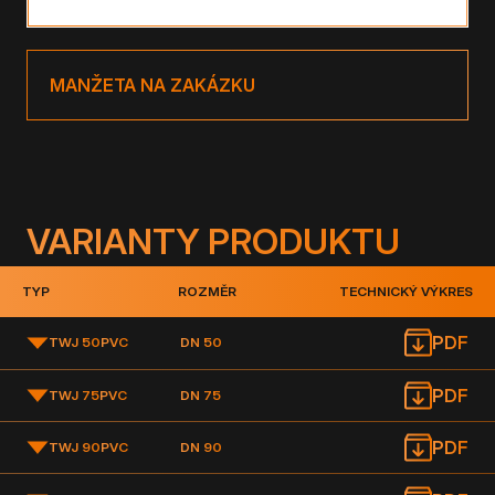
MANŽETA NA ZAKÁZKU
VARIANTY PRODUKTU
TYP
ROZMĚR
TECHNICKÝ VÝKRES
PDF
TWJ 50
PVC
DN 50
PDF
TWJ 75
PVC
DN 75
PDF
TWJ 90
PVC
DN 90