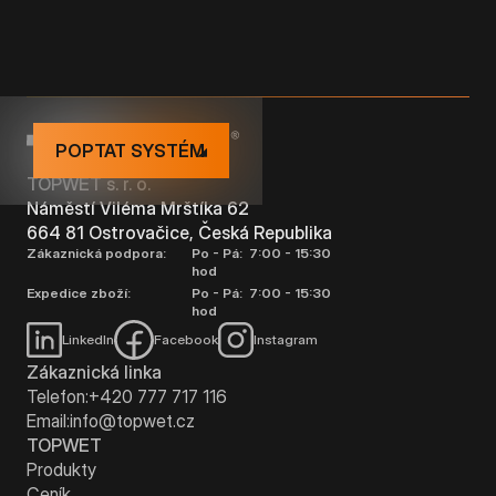
POPTAT SYSTÉM
TOPWET s. r. o.
Náměstí Viléma Mrštíka 62
664 81 Ostrovačice, Česká Republika
Zákaznická podpora:
Po - Pá: 7:00 - 15:30
hod
Expedice zboží:
Po - Pá: 7:00 - 15:30
hod
LinkedIn
Facebook
Instagram
Zákaznická linka
Telefon:
+420 777 717 116
Email:
info@topwet.cz
TOPWET
Produkty
Ceník