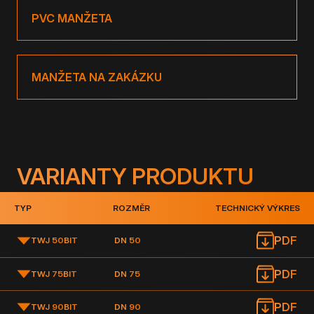
PVC MANŽETA
MANŽETA NA ZAKÁZKU
VARIANTY PRODUKTU
TYP
ROZMĚR
TECHNICKÝ VÝKRES
PDF
TWJ 50
BIT
DN 50
PDF
TWJ 75
BIT
DN 75
PDF
TWJ 90
BIT
DN 90