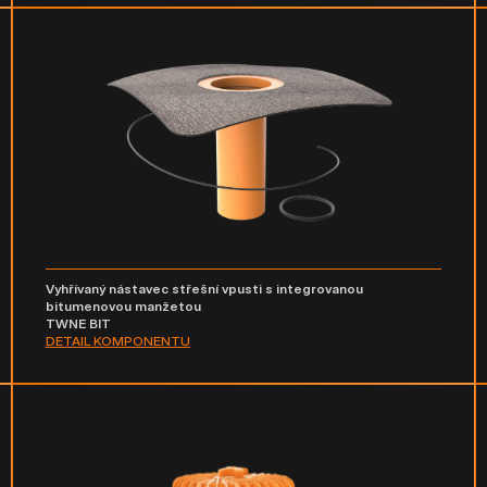
Vyhřívaný nástavec střešní vpusti s integrovanou
bitumenovou manžetou
TWNE BIT
DETAIL KOMPONENTU