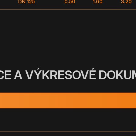
DN 125
0.50
1.60
3.20
CE A VÝKRESOVÉ DOK