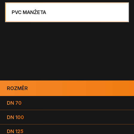
PVC MANŽETA
ROZMĚR
DN 70
DN 100
DN 125