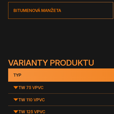
BITUMENOVÁ MANŽETA
VARIANTY PRODUKTU
TYP
TW 75 V
PVC
TW 110 V
PVC
TW 125 V
PVC