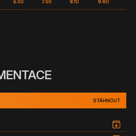
5.50
7.50
9.10
9.60
UMENTACE
STÁHNOUT