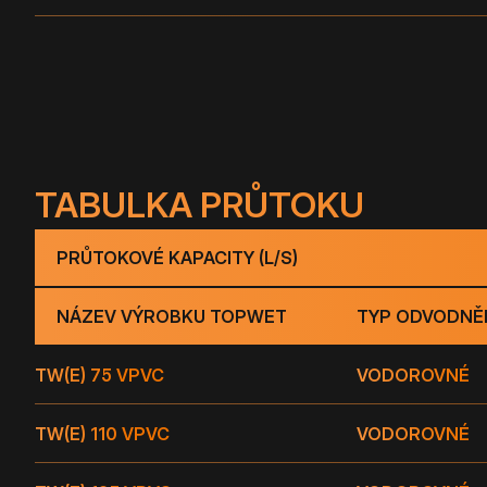
TABULKA PRŮTOKU
PRŮTOKOVÉ KAPACITY (L/S)
NÁZEV VÝROBKU TOPWET
TYP ODVODNĚ
TW(E) 75 V
PVC
VODOROVNÉ
TW(E) 110 V
PVC
VODOROVNÉ