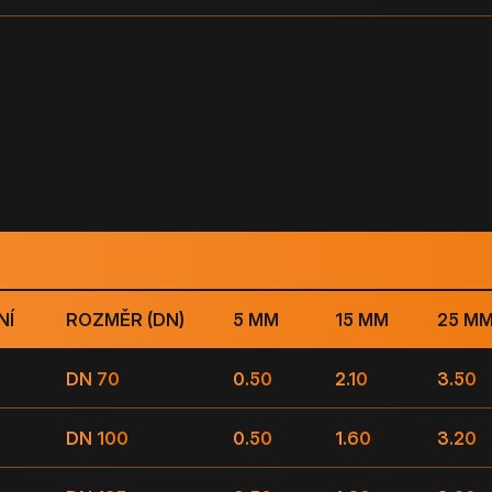
NÍ
ROZMĚR (DN)
5 MM
15 MM
25 M
DN 70
0.50
2.10
3.50
DN 100
0.50
1.60
3.20