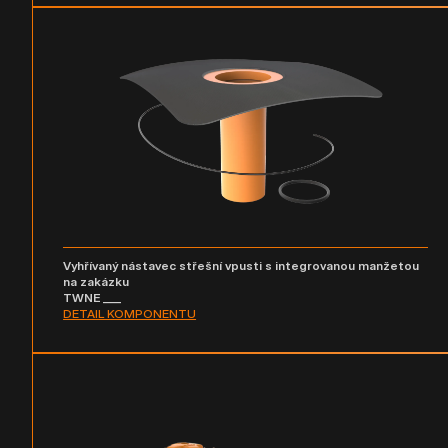
Vyhřívaný nástavec střešní vpusti s integrovanou manžetou
na zakázku
TWNE ___
DETAIL KOMPONENTU