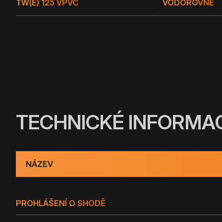
TW(E) 125 V
PVC
VODOROVNÉ
TECHNICKÉ INFORMA
NÁZEV
PROHLÁŠENÍ O SHODĚ