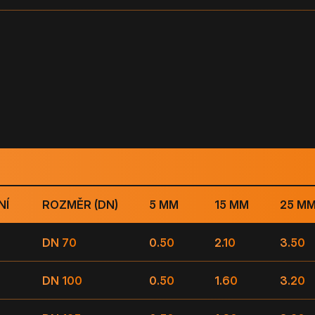
NÍ
ROZMĚR (DN)
5 MM
15 MM
25 M
DN 70
0.50
2.10
3.50
DN 100
0.50
1.60
3.20