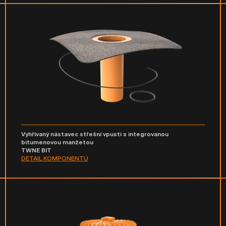
Vyhřívaný nástavec střešní vpusti s integrovanou
bitumenovou manžetou
TWNE BIT
DETAIL KOMPONENTU