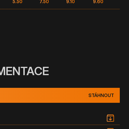
5.50
7.50
9.10
9.60
UMENTACE
STÁHNOUT