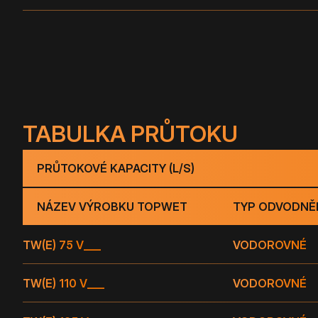
TABULKA PRŮTOKU
PRŮTOKOVÉ KAPACITY (L/S)
NÁZEV VÝROBKU TOPWET
TYP ODVODNĚ
TW(E) 75 V
___
VODOROVNÉ
TW(E) 110 V
___
VODOROVNÉ