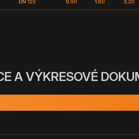
DN 125
0.50
1.60
3.20
CE A VÝKRESOVÉ DOK