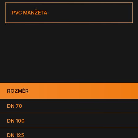
PVC MANŽETA
ROZMĚR
DN 70
DN 100
DN 125