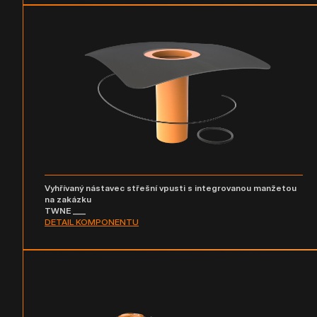
Vyhřívaný nástavec střešní vpusti s integrovanou manžetou
na zakázku
TWNE ___
DETAIL KOMPONENTU