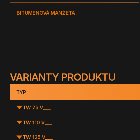
BITUMENOVÁ MANŽETA
VARIANTY PRODUKTU
TYP
TW 75 V
___
TW 110 V
___
TW 125 V
___