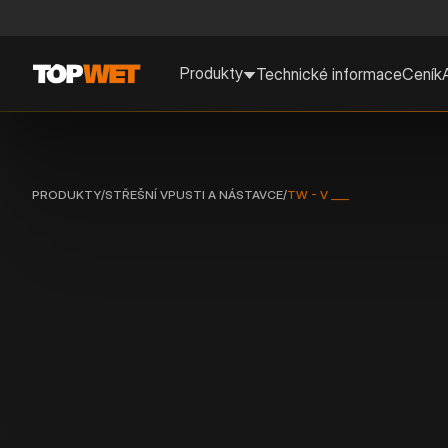
Produkty
Technické informace
Ceník
PRODUKTY
/
STŘEŠNÍ VPUSTI A NÁSTAVCE
/
TW - V ___