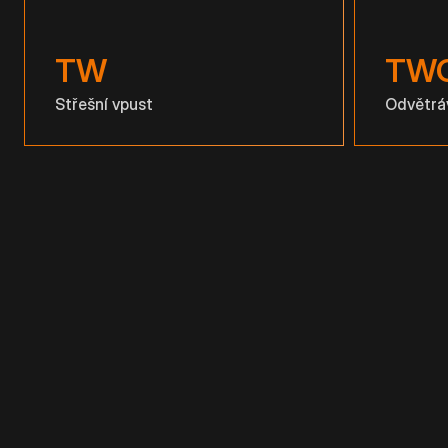
zat
Mo
TW
TW
pro
Střešní vpust
Odvětrá