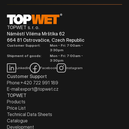
TOPWET s. r. o.
Náměstí Viléma Mrštíka 62
664 81 Ostrovačice, Czech Republic
Customer Support:
Mon - Fri: 7:00am -
3:30pm
Shipment of goods:
Mon - Fri: 7:00am -
3:30pm
LinkedIn
Facebook
Instagram
Customer Support
Phone:
+420 722 991 189
E-mail:
export@topwet.cz
TOPWET
Products
Price List
Technical Data Sheets
Catalogue
Development