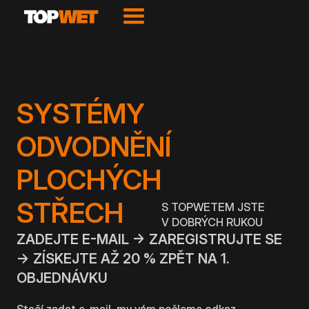
SYSTÉMY
ODVODNĚNÍ
PLOCHÝCH
STŘECH
S TOPWETEM JSTE
V DOBRÝCH RUKOU
ZADEJTE E-MAIL → ZAREGISTRUJTE SE
→ ZÍSKEJTE AŽ 20 % ZPĚT NA 1.
OBJEDNÁVKU
Stačí zadat e-mail, my vám pošleme odkaz