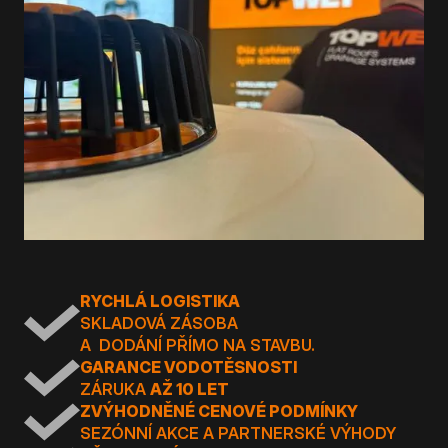
RYCHLÁ LOGISTIKA
SKLADOVÁ ZÁSOBA
A DODÁNÍ PŘÍMO NA STAVBU.
GARANCE VODOTĚSNOSTI
ZÁRUKA
AŽ 10 LET
ZVÝHODNĚNÉ CENOVÉ PODMÍNKY
SEZÓNNÍ AKCE A PARTNERSKÉ VÝHODY