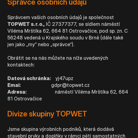
Správce osobních údajů
Správcem vašich osobních údajů je společnost
TOPWET s. r. o.,
IČ 27377377, se sídlem náměstí
Viléma Mrštíka 62, 664 81 Ostrovačice, pod sp. zn. C
56248 vedená u Krajského soudu v Brně (dále také
jen jako „my“ nebo „správce“).
Obrátit se na nás můžete na níže uvedených
kontaktech:
Datová schránka:
yj47upz
Emai:
gdpr@topwet.cz
Adresa:
náměstí Viléma Mrštíka 62, 664
81 Ostrovačice
Divize skupiny TOPWET
Jsme skupina výrobních podniků, která dodává
stavební prvky a doplňky v rámci pěti samostatných