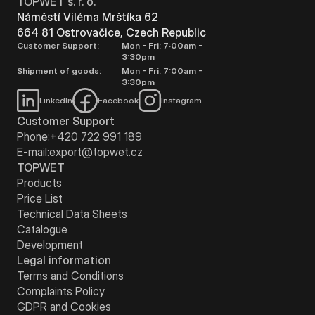
TOPWET s. r. o.
Náměstí Viléma Mrštíka 62
664 81 Ostrovačice, Czech Republic
Customer Support:
Mon - Fri: 7:00am -
3:30pm
Shipment of goods:
Mon - Fri: 7:00am -
3:30pm
LinkedIn
Facebook
Instagram
Customer Support
Phone:
+420 722 991 189
E-mail:
export@topwet.cz
TOPWET
Products
Price List
Technical Data Sheets
Catalogue
Development
Legal information
Terms and Conditions
Complaints Policy
GDPR and Cookies