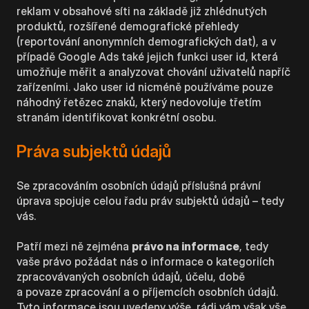
reklam v obsahové síti na základě již zhlédnutých
produktů, rozšířené demografické přehledy
(reportování anonymních demografických dat), a v
případě Google Ads také jejich funkci user id, která
umožňuje měřit a analyzovat chování uživatelů napříč
zařízeními. Jako user id nicméně používáme pouze
náhodný řetězec znaků, který nedovoluje třetím
stranám identifikovat konkrétní osobu.
Práva subjektů údajů
Se zpracováním osobních údajů příslušná právní
úprava spojuje celou řadu práv subjektů údajů – tedy
vás.
Patří mezi ně zejména
právo na informace
, tedy
vaše právo požádat nás o informace o kategoriích
zpracovávaných osobních údajů, účelu, době
a povaze zpracování a o příjemcích osobních údajů.
Tyto informace jsou uvedeny výše, rádi vám však vše