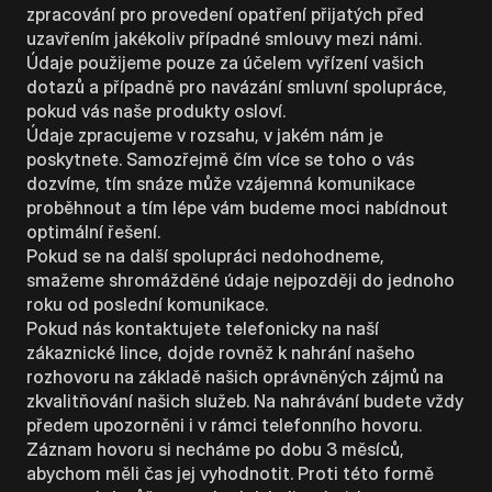
zpracování pro provedení opatření přijatých před
uzavřením jakékoliv případné smlouvy mezi námi.
Údaje použijeme pouze za účelem vyřízení vašich
dotazů a případně pro navázání smluvní spolupráce,
pokud vás naše produkty osloví.
Údaje zpracujeme v rozsahu, v jakém nám je
poskytnete. Samozřejmě čím více se toho o vás
dozvíme, tím snáze může vzájemná komunikace
proběhnout a tím lépe vám budeme moci nabídnout
optimální řešení.
Pokud se na další spolupráci nedohodneme,
smažeme shromážděné údaje nejpozději do jednoho
roku od poslední komunikace.
Pokud nás kontaktujete telefonicky na naší
zákaznické lince, dojde rovněž k nahrání našeho
rozhovoru na základě našich oprávněných zájmů na
zkvalitňování našich služeb. Na nahrávání budete vždy
předem upozorněni i v rámci telefonního hovoru.
Záznam hovoru si necháme po dobu 3 měsíců,
abychom měli čas jej vyhodnotit. Proti této formě