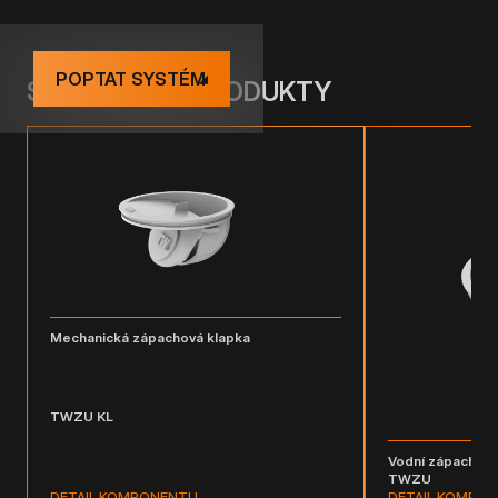
POPTAT SYSTÉM
SOUVISEJÍCÍ PRODUKTY
Mechanická zápachová klapka
TWZU KL
Vodní zápachová
TWZU
DETAIL KOMPONENTU
DETAIL KOMPO