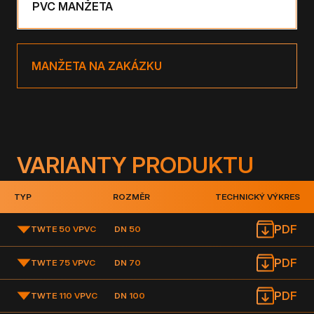
PVC MANŽETA
MANŽETA NA ZAKÁZKU
VARIANTY PRODUKTU
TYP
ROZMĚR
TECHNICKÝ VÝKRES
PDF
TWTE 50 V
PVC
DN 50
PDF
TWTE 75 V
PVC
DN 70
PDF
TWTE 110 V
PVC
DN 100