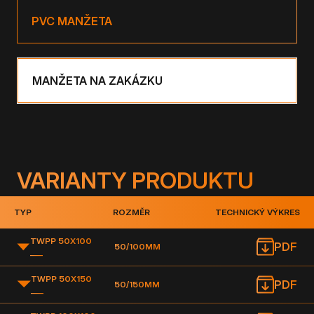
PVC MANŽETA
MANŽETA NA ZAKÁZKU
VARIANTY PRODUKTU
TYP
ROZMĚR
TECHNICKÝ VÝKRES
TWPP 50X100
PDF
50/100MM
___
TWPP 50X150
PDF
50/150MM
___