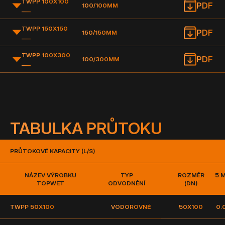
TWPP 100X100
PDF
100/100MM
___
TWPP 150X150
PDF
150/150MM
___
TWPP 100X300
PDF
100/300MM
___
TABULKA PRŮTOKU
PRŮTOKOVÉ KAPACITY (L/S)
NÁZEV VÝROBKU
TYP
ROZMĚR
5 
TOPWET
ODVODNĚNÍ
(DN)
TWPP 50X100
VODOROVNÉ
50X100
0.