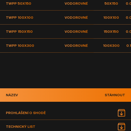
TWPP 50X150
VODOROVNÉ
50X150
0.
TWPP 100X100
VODOROVNÉ
100X100
0.
TWPP 150X150
VODOROVNÉ
150X150
0.
TWPP 100X300
VODOROVNÉ
100X300
0.
NÁZEV
STÁHNOUT
PROHLÁŠENÍ O SHODĚ
TECHNICKÝ LIST