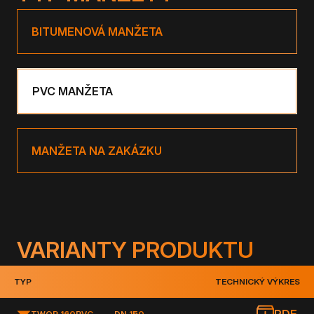
BITUMENOVÁ MANŽETA
PVC MANŽETA
MANŽETA NA ZAKÁZKU
VARIANTY PRODUKTU
TYP
TECHNICKÝ VÝKRES
TWOP 160
PVC
DN 150