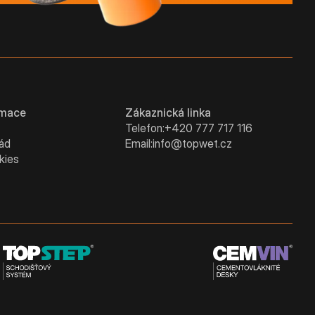
rmace
Zákaznická linka
Telefon:
+420 777 717 116
řád
Email:
info@topwet.cz
kies