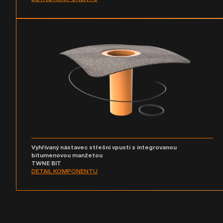
Vyhřívaný nástavec střešní vpusti s integrovanou
bitumenovou manžetou
TWNE BIT
DETAIL KOMPONENTU