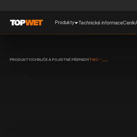
Produkty
Technické informace
Ceník
PRODUKTY
/
CHRLIČE A POJISTNÉ PŘEPADY
/
TWC - ___