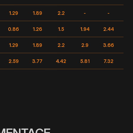
1.29
1.89
2.2
-
-
0.86
1.26
1.5
1.94
2.44
2.
1.29
1.89
2.2
2.9
3.66
4.
2.59
3.77
4.42
5.81
7.32
8.
UMENTACE