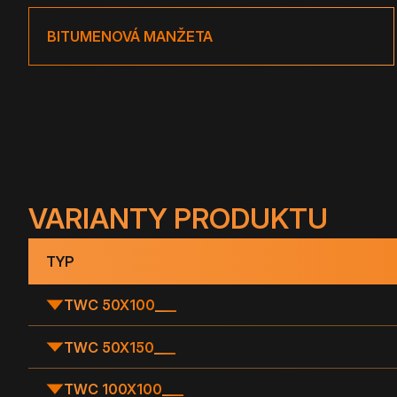
BITUMENOVÁ MANŽETA
VARIANTY PRODUKTU
TYP
TWC 50X100
___
TWC 50X150
___
TWC 100X100
___