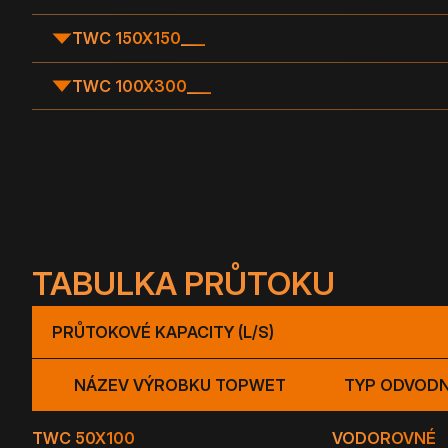
TWC 150X150
___
TWC 100X300
___
TABULKA PRŮTOKU
PRŮTOKOVÉ KAPACITY (L/S)
NÁZEV VÝROBKU TOPWET
TYP ODVODN
TWC 50X100
VODOROVNÉ