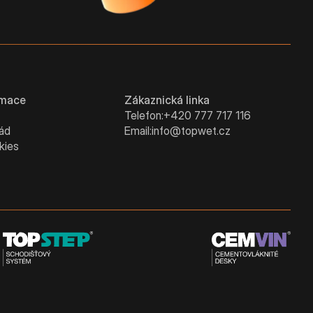
rmace
Zákaznická linka
Telefon:
+420 777 717 116
řád
Email:
info@topwet.cz
kies