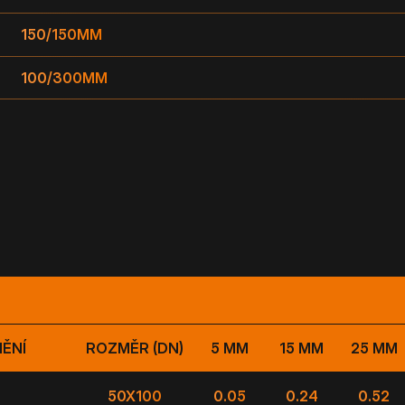
150/150MM
100/300MM
ĚNÍ
ROZMĚR (DN)
5 MM
15 MM
25 MM
50X100
0.05
0.24
0.52