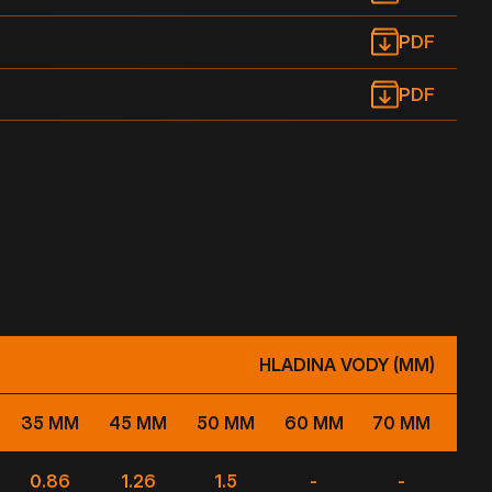
PDF
PDF
HLADINA VODY (MM)
35 MM
45 MM
50 MM
60 MM
70 MM
80
0.86
1.26
1.5
-
-