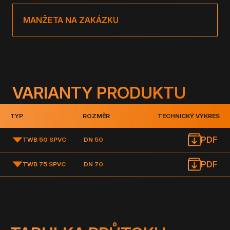
MANŽETA NA ZAKÁZKU
VARIANTY PRODUKTU
TYP
ROZMĚR
TECHNICKÝ VÝKRES
PDF
TWB 50 S
PVC
DN 50
PDF
TWB 75 S
PVC
DN 70