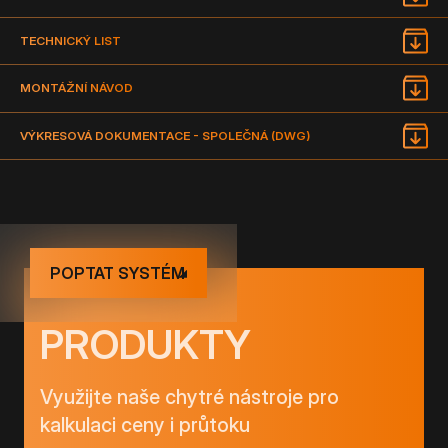
TECHNICKÝ LIST
MONTÁŽNÍ NÁVOD
VÝKRESOVÁ DOKUMENTACE - SPOLEČNÁ (DWG)
POPTAT SYSTÉM
PRODUKTY
Využijte naše chytré nástroje pro
kalkulaci ceny i průtoku