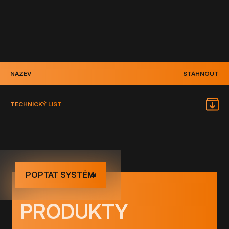
NÁZEV
STÁHNOUT
TECHNICKÝ LIST
POPTAT SYSTÉM
PRODUKTY