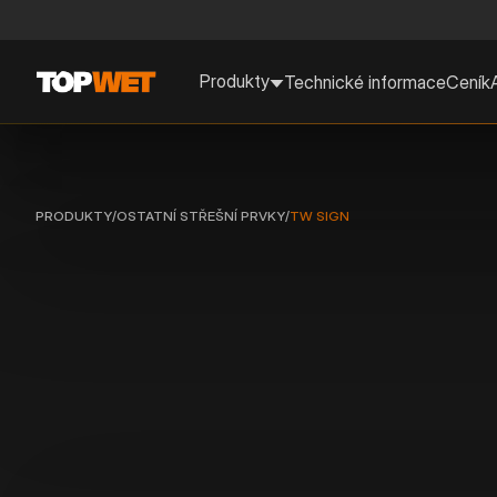
Produkty
Technické informace
Ceník
PRODUKTY
/
OSTATNÍ STŘEŠNÍ PRVKY
/
TW SIGN