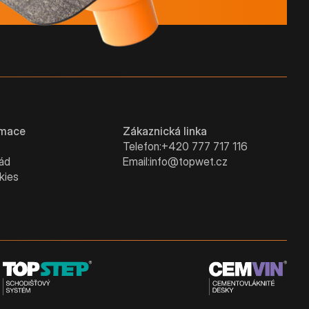
rmace
Zákaznická linka
Telefon:
+420 777 717 116
řád
Email:
info@topwet.cz
kies