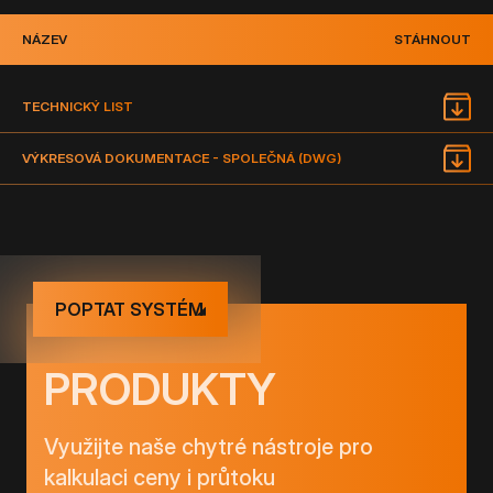
NÁZEV
STÁHNOUT
TECHNICKÝ LIST
VÝKRESOVÁ DOKUMENTACE - SPOLEČNÁ (DWG)
POPTAT SYSTÉM
PRODUKTY
Využijte naše chytré nástroje pro
kalkulaci ceny i průtoku