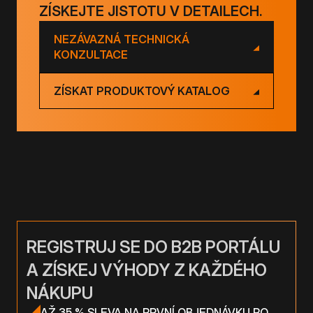
ZÍSKEJTE JISTOTU V DETAILECH.
NEZÁVAZNÁ TECHNICKÁ
KONZULTACE
ZÍSKAT PRODUKTOVÝ KATALOG
REGISTRUJ SE DO B2B PORTÁLU
A ZÍSKEJ VÝHODY Z KAŽDÉHO
NÁKUPU
AŽ 35 % SLEVA NA PRVNÍ OBJEDNÁVKU PO