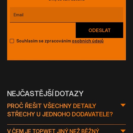
Souhlasím se zpracováním
osobních údajů
NEJČASTĚJŠÍ DOTAZY
PROČ ŘEŠIT VŠECHNY DETAILY
STŘECHY U JEDNOHO DODAVATELE?
Protože plochá střecha funguje jako celek. Když
pochází jednotlivé prvky od různých výrobců, často
V ČEM JE TOPWET JINÝ NEŽ BĚŽNÝ