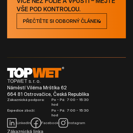
VÍCE NEŽ FÓLIE A VPUSTI – MĚJTE
VŠE POD KONTROLOU.
PŘEČTĚTE SI ODBORNÝ ČLÁNEK
TOPWET s. r. o.
Náměstí Viléma Mrštíka 62
664 81 Ostrovačice, Česká Republika
Zákaznická podpora:
Po - Pá: 7:00 - 15:30
hod
Expedice zboží:
Po - Pá: 7:00 - 15:30
hod
LinkedIn
Facebook
Instagram
Zákaznická linka